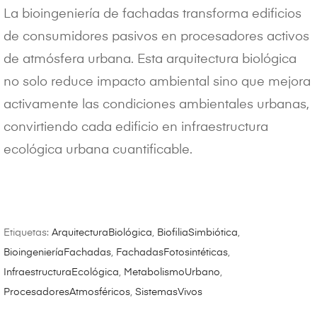
La bioingeniería de fachadas transforma edificios
de consumidores pasivos en procesadores activos
de atmósfera urbana. Esta arquitectura biológica
no solo reduce impacto ambiental sino que mejora
activamente las condiciones ambientales urbanas,
convirtiendo cada edificio en infraestructura
ecológica urbana cuantificable.
Etiquetas:
ArquitecturaBiológica
,
BiofiliaSimbiótica
,
BioingenieríaFachadas
,
FachadasFotosintéticas
,
InfraestructuraEcológica
,
MetabolismoUrbano
,
ProcesadoresAtmosféricos
,
SistemasVivos