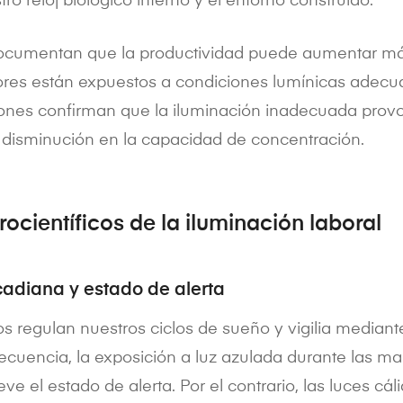
ro reloj biológico interno y el entorno construido.
 documentan que la productividad puede aumentar m
ores están expuestos a condiciones lumínicas adec
iones confirman que la iluminación inadecuada provoc
 disminución en la capacidad de concentración.
rocientíficos de la iluminación laboral
cadiana y estado de alerta
os regulan nuestros ciclos de sueño y vigilia median
ecuencia, la exposición a luz azulada durante las m
 el estado de alerta. Por el contrario, las luces cálid