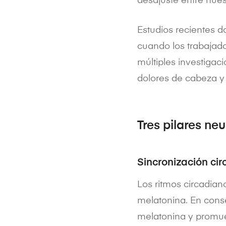
desajuste entre nuest
Estudios recientes
cuando los trabajad
múltiples investigac
dolores de cabeza y
Tres pilares neu
Sincronización cir
Los ritmos circadian
melatonina. En cons
melatonina y promueve