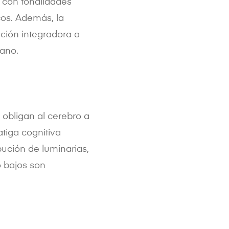
 con tonalidades
os. Además, la
ción integradora a
mano.
 obligan al cerebro a
atiga cognitiva
bución de luminarias,
o bajos son