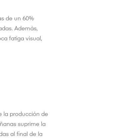
ás de un 60%
uadas. Además,
a fatiga visual,
te la producción de
añanas suprime la
as al final de la