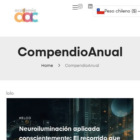
Peso chileno ($) 
CompendioAnual
Home
CompendioAnual
lolo
BLOG
Neuroiluminación aplicada
conscientemente: El recorrido que