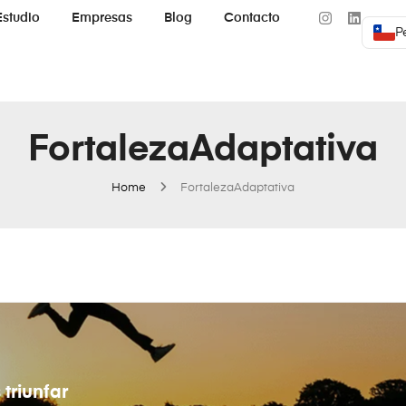
Estudio
Empresas
Blog
Contacto
P
FortalezaAdaptativa
Home
FortalezaAdaptativa
 triunfar