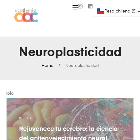
Peso chileno ($) 
Neuroplasticidad
Home
Neuroplasticidad
lolo
BLOG
Rejuvenece tu cerebro: la ciencia
del antienvejecimiento neural