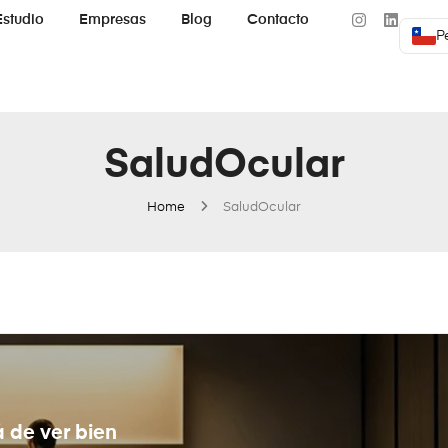
Estudio
Empresas
Blog
Contacto
P
SaludOcular
Home
SaludOcular
á de ver bien